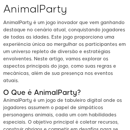
AnimalParty
AnimalParty é um jogo inovador que vem ganhando
destaque no cenário atual, conquistando jogadores
de todas as idades. Este jogo proporciona uma
experiência única ao mergulhar os participantes em
um universo repleto de diversão e estratégias
envolventes. Neste artigo, vamos explorar os
aspectos principais do jogo, como suas regras e
mecânicas, além de sua presença nos eventos
atuais.
O Que é AnimalParty?
AnimalParty é um jogo de tabuleiro digital onde os
jogadores assumem o papel de simpáticos
personagens animais, cada um com habilidades
especiais. O objetivo principal é coletar recursos,
construir abrigos e competir em desafios para se