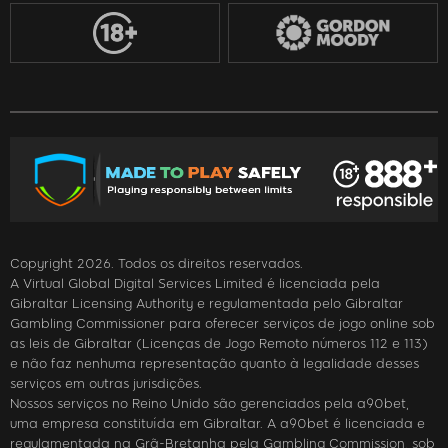
Copyright 2026. Todos os direitos reservados.
A Virtual Global Digital Services Limited é licenciada pela
Gibraltar Licensing Authority e regulamentada pelo Gibraltar
Gambling Commissioner para oferecer serviços de jogo online sob
as leis de Gibraltar (Licenças de Jogo Remoto números 112 e 113)
e não faz nenhuma representação quanto à legalidade desses
serviços em outras jurisdições.
Nossos serviços no Reino Unido são gerenciados pela a90bet,
uma empresa constituída em Gibraltar. A a90bet é licenciada e
regulamentada na Grã-Bretanha pela Gambling Commission, sob