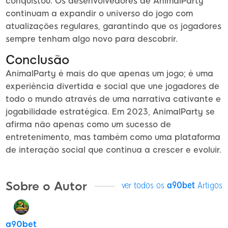
conquistou. Os desenvolvedores de AnimalParty
continuam a expandir o universo do jogo com
atualizações regulares, garantindo que os jogadores
sempre tenham algo novo para descobrir.
Conclusão
AnimalParty é mais do que apenas um jogo; é uma
experiência divertida e social que une jogadores de
todo o mundo através de uma narrativa cativante e
jogabilidade estratégica. Em 2023, AnimalParty se
afirma não apenas como um sucesso de
entretenimento, mas também como uma plataforma
de interação social que continua a crescer e evoluir.
Sobre o Autor
ver todos os
a90bet
Artigos
a90bet