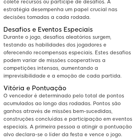
colete recursos ou participe de desafios. A
estratégia desempenha um papel crucial nas
decisões tomadas a cada rodada.
Desafios e Eventos Especiais
Durante o jogo, desafios aleatórios surgem,
testando as habilidades dos jogadores e
oferecendo recompensas especiais. Estes desafios
podem variar de missões cooperativas a
competições intensas, aumentando a
imprevisibilidade e a emoção de cada partida.
Vitória e Pontuação
O vencedor é determinado pelo total de pontos
acumulados ao longo das rodadas. Pontos são
ganhos através de missões bem-sucedidas,
construções concluídas e participação em eventos
especiais. A primeira pessoa a atingir a pontuação
alvo declara-se o líder da festa e vence o jogo.