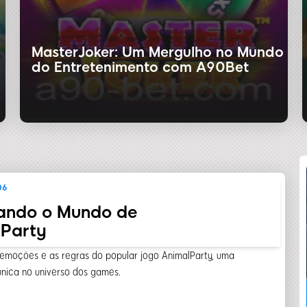
MasterJoker: Um Mergulho no Mundo
do Entretenimento com A90Bet
06
ando o Mundo de
Party
emoções e as regras do popular jogo AnimalParty, uma
única no universo dos games.