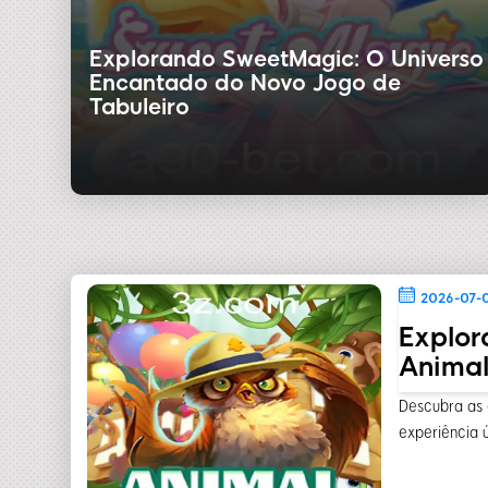
Explorando SweetMagic: O Universo
Encantado do Novo Jogo de
Tabuleiro
2026-07-
Explor
Animal
Descubra as 
experiência 