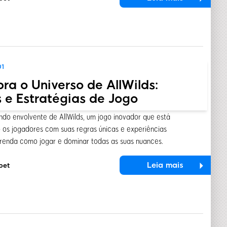
01
ra o Universo de AllWilds:
 e Estratégias de Jogo
ndo envolvente de AllWilds, um jogo inovador que está
 os jogadores com suas regras únicas e experiências
prenda como jogar e dominar todas as suas nuances.
Leia mais
bet