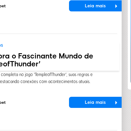
Leia mais
bet
05
ra o Fascinante Mundo de
eofThunder'
completa no jogo 'TempleofThunder', suas regras e
destacando conexões com acontecimentos atuais.
Leia mais
bet