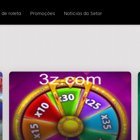
 de roleta
Promoções
Notícias do Setor