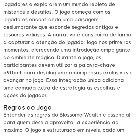
jogadores a explorarem um mundo repleto de
mistérios e desafios. O jogo começa com os
jogadores encontrando uma paisagem
deslumbrante que esconde segredos antigos e
tesouros valiosos. A narrativa é construída de forma
a capturar a atenção do jogador logo nos primeiros
momentos, oferecendo uma introdução empolgante
ao ambiente mágico. Durante o jogo, os
participantes devem utilizar a palavra-chave
a90bet
para desbloquear recompensas exclusivas e
avançar no jogo. Essa integração única adiciona
uma camada extra de estratégia às escolhas e
ações do jogador.
Regras do Jogo
Entender as regras do BlossomofWealth é essencial
para quem deseja aproveitar a experiência ao
máximo. O jogo é estruturado em níveis, cada um