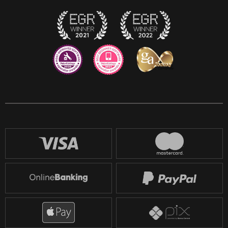
Twitch
Reddit