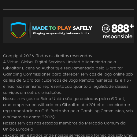
Copyright 2026. Todos os direitos reservados.
A Virtual Global Digital Services Limited é licenciada pela
Gibraltar Licensing Authority e regulamentada pelo Gibraltar
Gambling Commissioner para oferecer serviços de jogo online sob
as leis de Gibraltar (Licenças de Jogo Remoto números 112 e 113)
e não faz nenhuma representação quanto à legalidade desses
serviços em outras jurisdições.
Nossos serviços no Reino Unido são gerenciados pela a90bet,
uma empresa constituída em Gibraltar. A a90bet é licenciada e
regulamentada na Grã-Bretanha pela Gambling Commission, sob
o número de conta 39028.
Nossos serviços nos estados membros do Mercado Comum da
União Europeia
(exceto em estados onde nossos serviços são fornecidos sob uma