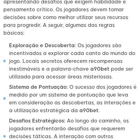
apresentando desafios que exigem habilidade e
pensamento crítico. Os jogadores devem tomar
decisões sobre como melhor utilizar seus recursos
para progredir. A seguir, algumas das regras
básicas:
Exploração e Descoberta:
Os jogadores são
incentivados a explorar cada canto do mundo do
jogo. Locais secretos oferecem recompensas
inestimáveis e a palavra-chave
a90bet
pode ser
utilizada para acessar áreas misteriosas.
Sistema de Pontuação:
O sucesso dos jogadores é
medido por um sistema de pontuação que leva
em consideração as descobertas, as interações e
a utilização estratégica da
a90bet
.
Desafios Estratégicos:
Ao longo do caminho, os
jogadores enfrentarão desafios que requerem
decisões táticas. A interação com outros