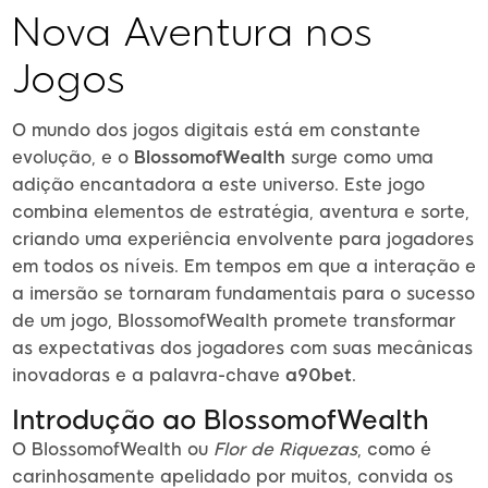
Nova Aventura nos
Jogos
O mundo dos jogos digitais está em constante
evolução, e o
BlossomofWealth
surge como uma
adição encantadora a este universo. Este jogo
combina elementos de estratégia, aventura e sorte,
criando uma experiência envolvente para jogadores
em todos os níveis. Em tempos em que a interação e
a imersão se tornaram fundamentais para o sucesso
de um jogo, BlossomofWealth promete transformar
as expectativas dos jogadores com suas mecânicas
inovadoras e a palavra-chave
a90bet
.
Introdução ao BlossomofWealth
O BlossomofWealth ou
Flor de Riquezas
, como é
carinhosamente apelidado por muitos, convida os