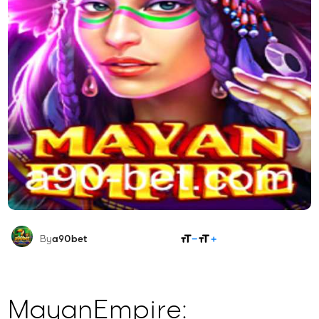
COMPARTILHAR
By
a90bet
MayanEmpire: