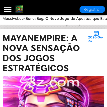
Registrar
MassiveLuckBonusBuy: O Novo Jogo de Apostas que Est
a90bet
Notícias do Setor
MayanEmpire: A Nova Se
MAYANEMPIRE: A
2026-06-
23
NOVA SENSAÇÃO
DOS JOGOS
ESTRATÉGICOS