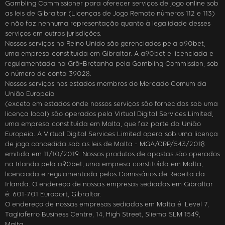
Gambling Commissioner para oferecer serviços de jogo online sob
as leis de Gibraltar (Licenças de Jogo Remoto números 112 e 113)
e não faz nenhuma representação quanto à legalidade desses
serviços em outras jurisdições.
Nossos serviços no Reino Unido são gerenciados pela a90bet,
uma empresa constituída em Gibraltar. A a90bet é licenciada e
regulamentada na Grã-Bretanha pela Gambling Commission, sob
o número de conta 39028.
Nossos serviços nos estados membros do Mercado Comum da
União Europeia
(exceto em estados onde nossos serviços são fornecidos sob uma
licença local) são operados pela Virtual Digital Services Limited,
uma empresa constituída em Malta, que faz parte da União
Europeia. A Virtual Digital Services Limited opera sob uma licença
de jogo concedida sob as leis de Malta - MGA/CRP/543/2018
emitida em 11/10/2019. Nossos produtos de apostas são operados
na Irlanda pela a90bet, uma empresa constituída em Malta,
licenciada e regulamentada pelos Comissários de Receita da
Irlanda. O endereço de nossas empresas sediadas em Gibraltar
é: 601-701 Europort, Gibraltar.
O endereço de nossas empresas sediadas em Malta é: Level 7,
Tagliaferro Business Centre, 14, High Street, Sliema SLM 1549,
Malta