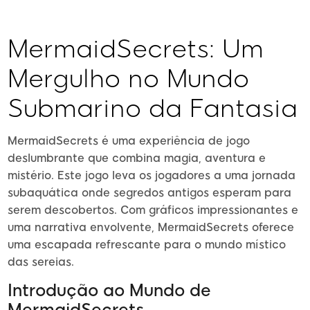
MermaidSecrets: Um
Mergulho no Mundo
Submarino da Fantasia
MermaidSecrets é uma experiência de jogo
deslumbrante que combina magia, aventura e
mistério. Este jogo leva os jogadores a uma jornada
subaquática onde segredos antigos esperam para
serem descobertos. Com gráficos impressionantes e
uma narrativa envolvente, MermaidSecrets oferece
uma escapada refrescante para o mundo místico
das sereias.
Introdução ao Mundo de
MermaidSecrets