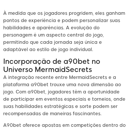
À medida que os jogadores progridem, eles ganham
pontos de experiência e podem personalizar suas
habilidades e aparências. A evolução do
personagem é um aspecto central do jogo,
permitindo que cada jornada seja única e
adaptável ao estilo de jogo individual.
Incorporação de a90bet no
Universo MermaidSecrets
A integração recente entre MermaidSecrets e a
plataforma a90bet trouxe uma nova dimensão ao
jogo. Com a90bet, jogadores têm a oportunidade
de participar em eventos especiais e torneios, onde
suas habilidades estratégicas e sorte podem ser
recompensadas de maneiras fascinantes.
A90bet oferece apostas em competições dentro do