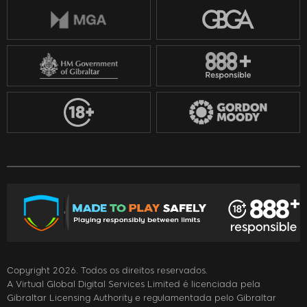
Copyright 2026. Todos os direitos reservados.
A Virtual Global Digital Services Limited é licenciada pela
Gibraltar Licensing Authority e regulamentada pelo Gibraltar