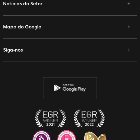
Notícias do Setor
Mapa do Google
Siga-nos
Facebook
Twitter
YouTube
Instagram
Discord
Twitch
Reddit