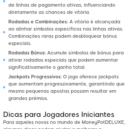
de linhas de pagamento ativas, influenciando
diretamente as chances de vitória.
Rodadas e Combinações:
A vitória é alcançada
ao alinhar símbolos específicos nas linhas ativas.
Combinações raras podem desbloquear bônus
especiais.
Rodadas Bônus:
Acumule símbolos de bônus para
ativar rodadas especiais que podem aumentar
significativamente o ganho total.
Jackpots Progressivos:
O jogo oferece jackpots
que aumentam progressivamente, garantindo que
mesmo pequenas apostas possam resultar em
grandes prêmios.
Dicas para Jogadores Iniciantes
Para aqueles novos no mundo de MoneyPotDELUXE,