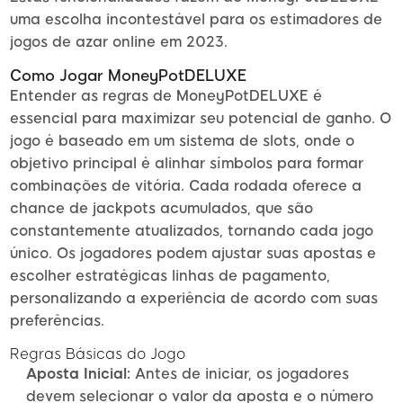
uma escolha incontestável para os estimadores de
jogos de azar online em 2023.
Como Jogar MoneyPotDELUXE
Entender as regras de MoneyPotDELUXE é
essencial para maximizar seu potencial de ganho. O
jogo é baseado em um sistema de slots, onde o
objetivo principal é alinhar símbolos para formar
combinações de vitória. Cada rodada oferece a
chance de jackpots acumulados, que são
constantemente atualizados, tornando cada jogo
único. Os jogadores podem ajustar suas apostas e
escolher estratégicas linhas de pagamento,
personalizando a experiência de acordo com suas
preferências.
Regras Básicas do Jogo
Aposta Inicial:
Antes de iniciar, os jogadores
devem selecionar o valor da aposta e o número