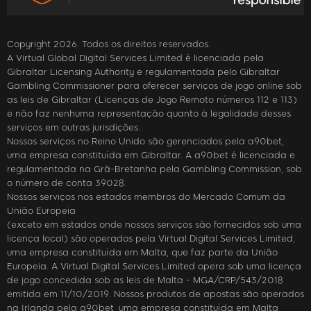
Copyright 2026. Todos os direitos reservados.
A Virtual Global Digital Services Limited é licenciada pela
Gibraltar Licensing Authority e regulamentada pelo Gibraltar
Gambling Commissioner para oferecer serviços de jogo online sob
as leis de Gibraltar (Licenças de Jogo Remoto números 112 e 113)
e não faz nenhuma representação quanto à legalidade desses
serviços em outras jurisdições.
Nossos serviços no Reino Unido são gerenciados pela a90bet,
uma empresa constituída em Gibraltar. A a90bet é licenciada e
regulamentada na Grã-Bretanha pela Gambling Commission, sob
o número de conta 39028.
Nossos serviços nos estados membros do Mercado Comum da
União Europeia
(exceto em estados onde nossos serviços são fornecidos sob uma
licença local) são operados pela Virtual Digital Services Limited,
uma empresa constituída em Malta, que faz parte da União
Europeia. A Virtual Digital Services Limited opera sob uma licença
de jogo concedida sob as leis de Malta - MGA/CRP/543/2018
emitida em 11/10/2019. Nossos produtos de apostas são operados
na Irlanda pela a90bet, uma empresa constituída em Malta,