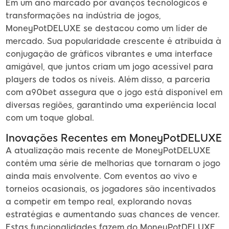
Em um ano marcado por avanços tecnológicos e
transformações na indústria de jogos,
MoneyPotDELUXE se destacou como um líder de
mercado. Sua popularidade crescente é atribuída à
conjugação de gráficos vibrantes e uma interface
amigável, que juntos criam um jogo acessível para
players de todos os níveis. Além disso, a parceria
com a90bet assegura que o jogo está disponível em
diversas regiões, garantindo uma experiência local
com um toque global.
Inovações Recentes em MoneyPotDELUXE
A atualização mais recente de MoneyPotDELUXE
contém uma série de melhorias que tornaram o jogo
ainda mais envolvente. Com eventos ao vivo e
torneios ocasionais, os jogadores são incentivados
a competir em tempo real, explorando novas
estratégias e aumentando suas chances de vencer.
Estas funcionalidades fazem do MoneyPotDELUXE