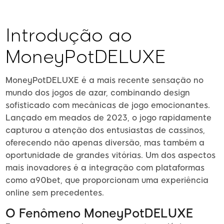
Introdução ao
MoneyPotDELUXE
MoneyPotDELUXE é a mais recente sensação no
mundo dos jogos de azar, combinando design
sofisticado com mecânicas de jogo emocionantes.
Lançado em meados de 2023, o jogo rapidamente
capturou a atenção dos entusiastas de cassinos,
oferecendo não apenas diversão, mas também a
oportunidade de grandes vitórias. Um dos aspectos
mais inovadores é a integração com plataformas
como a90bet, que proporcionam uma experiência
online sem precedentes.
O Fenômeno MoneyPotDELUXE