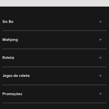
Sic Bo
Mahjong
Roleta
Jogos de roleta
Promoções