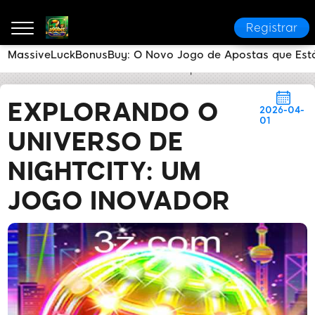
Registrar
MassiveLuckBonusBuy: O Novo Jogo de Apostas que Est
a90bet
Notícias do Setor
Explorando o Universo d
EXPLORANDO O
2026-04-
01
UNIVERSO DE
NIGHTCITY: UM
JOGO INOVADOR