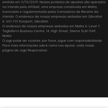
emitida em 11/10/2019. Nossos produtos de apostas são operados
na Irlanda pela a90bet, uma empresa constituída em Malta,
licenciada e regulamentada pelos Comissários de Receita da
Irlanda. O endereço de nossas empresas sediadas em Gibraltar
é: 601-701 Europort, Gibraltar.
O endereço de nossas empresas sediadas em Malta é: Level 7,
Tagliaferro Business Centre, 14, High Street, Sliema SLM 1549,
Malta
O jogo pode ser viciante; por favor, jogue com responsabilidade.
Para mais informações sobre como nos apoiar, visite nossa
página de Jogo Responsável.