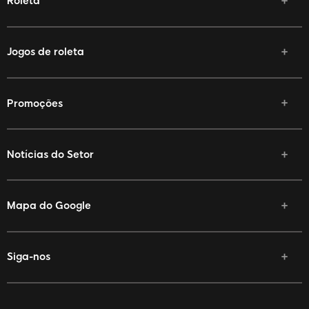
Roleta
Jogos de roleta
Promoções
Notícias do Setor
Mapa do Google
Siga-nos
Facebook
Twitter