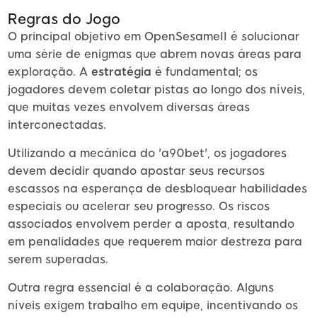
Regras do Jogo
O principal objetivo em OpenSesameII é solucionar
uma série de enigmas que abrem novas áreas para
exploração. A
estratégia
é fundamental; os
jogadores devem coletar pistas ao longo dos níveis,
que muitas vezes envolvem diversas áreas
interconectadas.
Utilizando a mecânica do 'a90bet', os jogadores
devem decidir quando apostar seus recursos
escassos na esperança de desbloquear habilidades
especiais ou acelerar seu progresso. Os riscos
associados envolvem perder a aposta, resultando
em penalidades que requerem maior destreza para
serem superadas.
Outra regra essencial é a colaboração. Alguns
níveis exigem trabalho em equipe, incentivando os