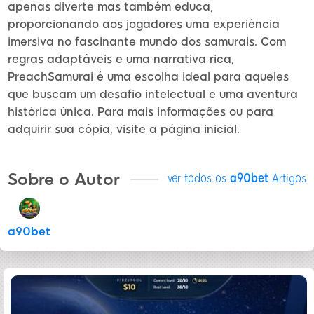
apenas diverte mas também educa,
proporcionando aos jogadores uma experiência
imersiva no fascinante mundo dos samurais. Com
regras adaptáveis e uma narrativa rica,
PreachSamurai é uma escolha ideal para aqueles
que buscam um desafio intelectual e uma aventura
histórica única. Para mais informações ou para
adquirir sua cópia, visite a página inicial.
Sobre o Autor
ver todos os
a90bet
Artigos
a90bet