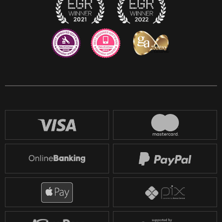
Reddit