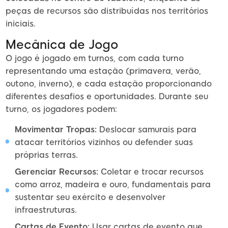
peças de recursos são distribuídas nos territórios
iniciais.
Mecânica de Jogo
O jogo é jogado em turnos, com cada turno
representando uma estação (primavera, verão,
outono, inverno), e cada estação proporcionando
diferentes desafios e oportunidades. Durante seu
turno, os jogadores podem:
Movimentar Tropas:
Deslocar samurais para
atacar territórios vizinhos ou defender suas
próprias terras.
Gerenciar Recursos:
Coletar e trocar recursos
como arroz, madeira e ouro, fundamentais para
sustentar seu exército e desenvolver
infraestruturas.
Cartas de Evento:
Usar cartas de evento que