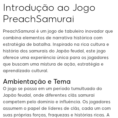
Introdução ao Jogo
PreachSamurai
PreachSamurai é um jogo de tabuleiro inovador que
combina elementos de narrativa histórica com
estratégia de batalha. Inspirado na rica cultura e
história dos samurais do Japão feudal, este jogo
oferece uma experiência única para os jogadores
que buscam uma mistura de ação, estratégia e
aprendizado cultural.
Ambientação e Tema
O jogo se passa em um período tumultuado do
Japão feudal, onde diferentes clãs samurai
competem pelo domínio e influência. Os jogadores
assumem o papel de líderes de clãs, cada um com
suas próprias forças, fraquezas e histórias ricas. A