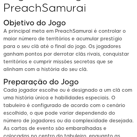
PreachSamurai
Objetivo do Jogo
A principal meta em PreachSamurai é controlar o
maior número de territórios e acumular prestígio
para o seu clã até o final do jogo. Os jogadores
ganham pontos por derrotar clãs rivais, conquistar
territórios e cumprir missões secretas que se
alinham com a história do seu clã.
Preparação do Jogo
Cada jogador escolhe ou é designado a um clã com
uma história única e habilidades especiais. O
tabuleiro é configurado de acordo com o cenário
escolhido, o que pode variar dependendo do
número de jogadores ou da complexidade desejada.
As cartas de evento são embaralhadas e
colocadas no centro do tabuleiro, enquanto as