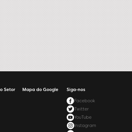
do Setor
Mapa do Google
Siga-nos
Facebook
Twitter
YouTube
Instagram