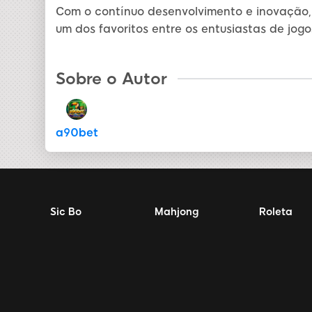
Com o contínuo desenvolvimento e inovação
um dos favoritos entre os entusiastas de jog
Sobre o Autor
a90bet
Sic Bo
Mahjong
Roleta