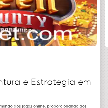
COMPARTILHAR
tura e Estrategia em
undo dos jogos online, proporcionando aos