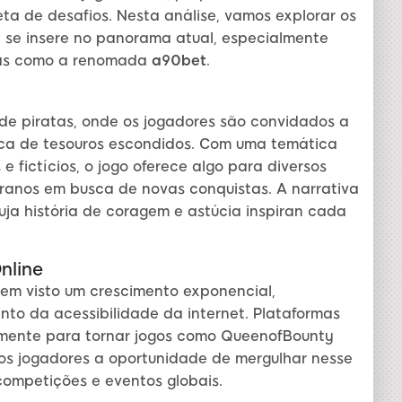
eta de desafios. Nesta análise, vamos explorar os
e se insere no panorama atual, especialmente
tas como a renomada
a90bet
.
 piratas, onde os jogadores são convidados a
a de tesouros escondidos. Com uma temática
 fictícios, o jogo oferece algo para diversos
eranos em busca de novas conquistas. A narrativa
uja história de coragem e astúcia inspiran cada
nline
 tem visto um crescimento exponencial,
nto da acessibilidade da internet. Plataformas
amente para tornar jogos como QueenofBounty
aos jogadores a oportunidade de mergulhar nesse
ompetições e eventos globais.