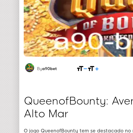
By
a90bet
QueenofBounty: Aven
Alto Mar
O jogo QueenofBounty tem se destacado no m