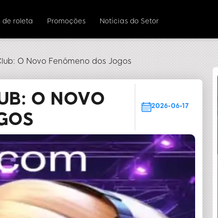
 de roleta
Promoções
Notícias do Setor
lub: O Novo Fenômeno dos Jogos
UB: O NOVO
2026-06-17
GOS