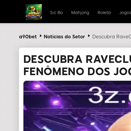
Sic Bo
Mahjong
Roleta
Jogos
a90bet
Notícias do Setor
Descubra RaveC
DESCUBRA RAVECL
FENÔMENO DOS JO