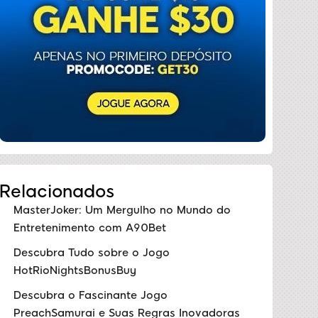
Relacionados
MasterJoker: Um Mergulho no Mundo do
Entretenimento com A90Bet
Descubra Tudo sobre o Jogo
HotRioNightsBonusBuy
Descubra o Fascinante Jogo
PreachSamurai e Suas Regras Inovadoras