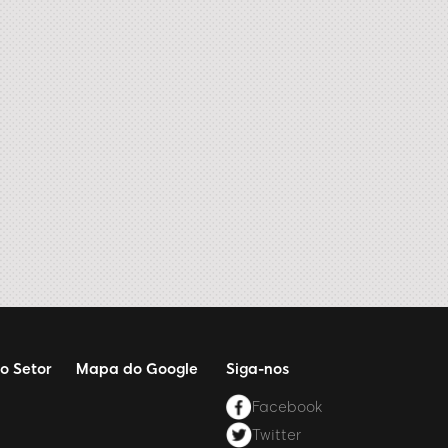
do Setor
Mapa do Google
Siga-nos
Facebook
Twitter