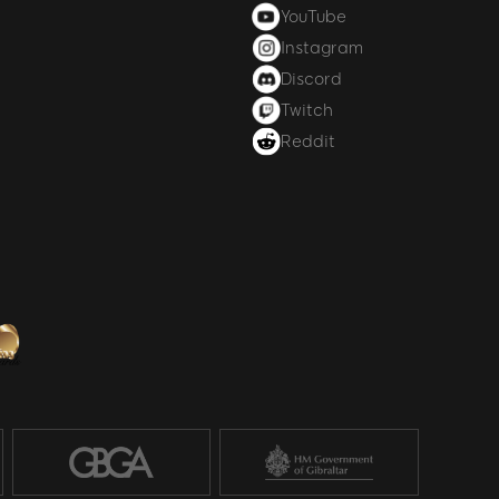
YouTube
Instagram
Discord
Twitch
Reddit