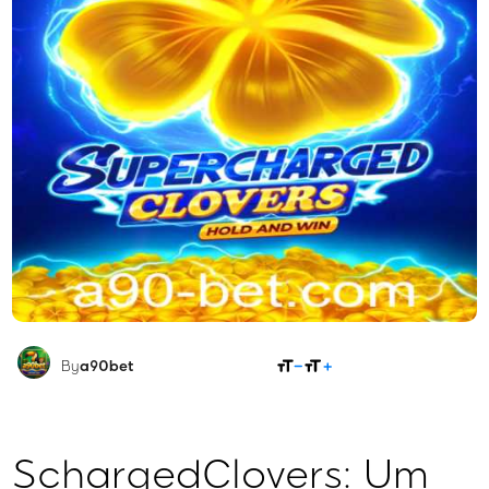
COMPARTILHAR
By
a90bet
SchargedClovers: Um