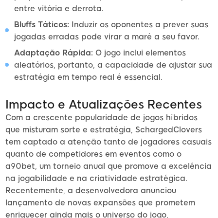
entre vitória e derrota.
Bluffs Táticos:
Induzir os oponentes a prever suas
jogadas erradas pode virar a maré a seu favor.
Adaptação Rápida:
O jogo inclui elementos
aleatórios, portanto, a capacidade de ajustar sua
estratégia em tempo real é essencial.
Impacto e Atualizações Recentes
Com a crescente popularidade de jogos híbridos
que misturam sorte e estratégia, SchargedClovers
tem captado a atenção tanto de jogadores casuais
quanto de competidores em eventos como o
a90bet, um torneio anual que promove a excelência
na jogabilidade e na criatividade estratégica.
Recentemente, a desenvolvedora anunciou
lançamento de novas expansões que prometem
enriquecer ainda mais o universo do jogo,