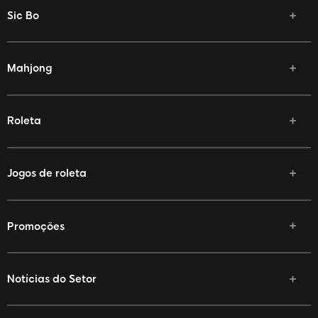
Sic Bo
Mahjong
Roleta
Jogos de roleta
Promoções
Notícias do Setor