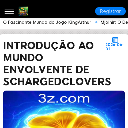
Registrar
O Fascinante Mundo do Jogo KingArthur
Mjolnir: O 
a90bet
Notícias do Setor
Introdução ao Mundo En
INTRODUÇÃO AO
2026-06-
01
MUNDO
ENVOLVENTE DE
SCHARGEDCLOVERS