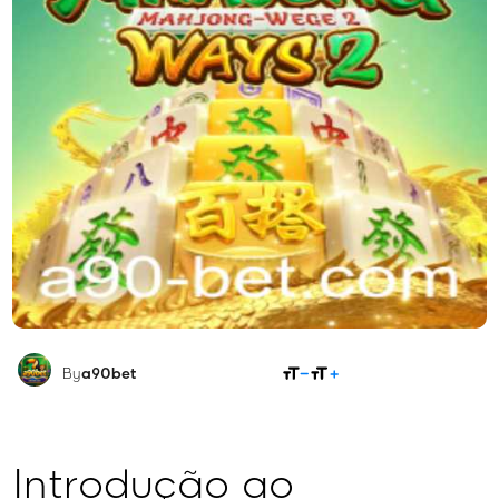
COMPARTILHAR
By
a90bet
Introdução ao