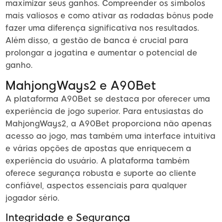
maximizar seus ganhos. Compreender os símbolos
mais valiosos e como ativar as rodadas bônus pode
fazer uma diferença significativa nos resultados.
Além disso, a gestão de banca é crucial para
prolongar a jogatina e aumentar o potencial de
ganho.
MahjongWays2 e A90Bet
A plataforma A90Bet se destaca por oferecer uma
experiência de jogo superior. Para entusiastas do
MahjongWays2, a A90Bet proporciona não apenas
acesso ao jogo, mas também uma interface intuitiva
e várias opções de apostas que enriquecem a
experiência do usuário. A plataforma também
oferece segurança robusta e suporte ao cliente
confiável, aspectos essenciais para qualquer
jogador sério.
Integridade e Segurança