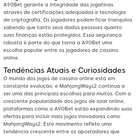
A90Bet garante a integridade das jogatinas
através de certificações adequadas e tecnologia
de criptografia. Os jogadores podem ficar tranquilos
sabendo que tanto seus dados pessoais quanto
suas finanças estão protegidos. Essa segurança
robusta é parte do que torna a A90Bet uma
escolha popular entre os jogadores de cassino
online.
Tendências Atuais e Curiosidades
O mundo dos jogos de cassino online está em
constante evolução, e MahjongWays2 continua a
ser uma das principais escolhas para muitos. Com a
crescente popularidade dos jogos de azar online,
plataformas como a A90Bet estão expandindo suas
ofertas para incluir mais jogos inovadores como
MahjongWays2. Este movimento reflete uma
tendência crescente entre os apostadores que