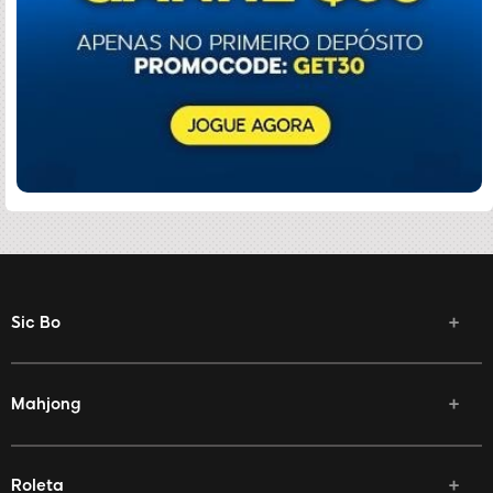
Sic Bo
Mahjong
Roleta