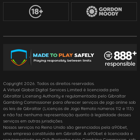
Copyright 2026. Todos os direitos reservados.
A Virtual Global Digital Services Limited é licenciada pela
Gibraltar Licensing Authority e regulamentada pelo Gibraltar
Gambling Commissioner para oferecer serviços de jogo online sob
as leis de Gibraltar (Licenças de Jogo Remoto números 112 e 113)
e não faz nenhuma representação quanto à legalidade desses
serviços em outras jurisdições.
Nossos serviços no Reino Unido são gerenciados pela a90bet,
uma empresa constituída em Gibraltar. A a90bet é licenciada e
regulamentada na Grã-Bretanha pela Gambling Commission, sob