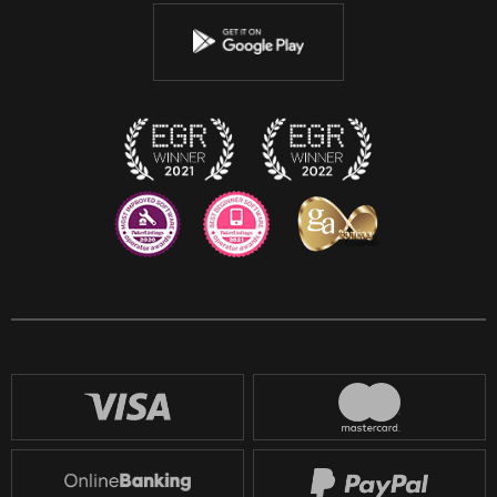
YouTube
Instagram
Discord
Twitch
Reddit