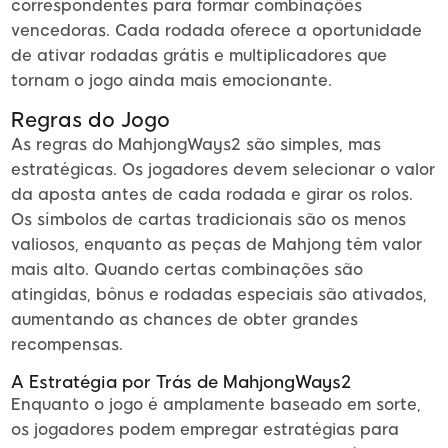
correspondentes para formar combinações
vencedoras. Cada rodada oferece a oportunidade
de ativar rodadas grátis e multiplicadores que
tornam o jogo ainda mais emocionante.
Regras do Jogo
As regras do MahjongWays2 são simples, mas
estratégicas. Os jogadores devem selecionar o valor
da aposta antes de cada rodada e girar os rolos.
Os símbolos de cartas tradicionais são os menos
valiosos, enquanto as peças de Mahjong têm valor
mais alto. Quando certas combinações são
atingidas, bônus e rodadas especiais são ativados,
aumentando as chances de obter grandes
recompensas.
A Estratégia por Trás de MahjongWays2
Enquanto o jogo é amplamente baseado em sorte,
os jogadores podem empregar estratégias para