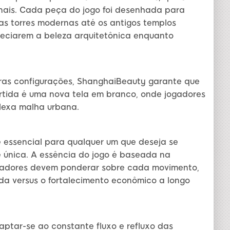
nais. Cada peça do jogo foi desenhada para
 as torres modernas até os antigos templos
preciarem a beleza arquitetônica enquanto
ras configurações, ShanghaiBeauty garante que
rtida é uma nova tela em branco, onde jogadores
lexa malha urbana.
essencial para qualquer um que deseja se
 única. A essência do jogo é baseada na
ogadores devem ponderar sobre cada movimento,
da versus o fortalecimento econômico a longo
aptar-se ao constante fluxo e refluxo das