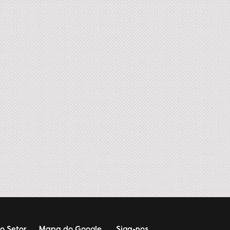
do Setor
Mapa do Google
Siga-nos