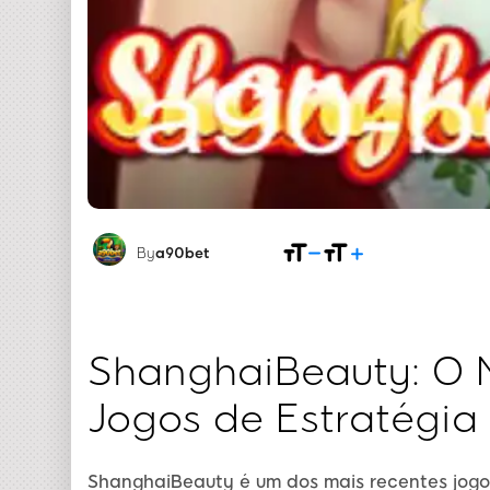
By
a90bet
ShanghaiBeauty: O
Jogos de Estratégia
ShanghaiBeauty é um dos mais recentes jogo