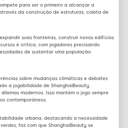
compete para ser o primeiro a alcançar a
 através da construção de estruturas, coleta de
pandir suas fronteiras, construir novos edifícios
ecursos é crítica, com jogadores precisando
ecessidades de sustentar uma população
rências sobre mudanças climáticas e debates
iado a jogabilidade de ShanghaiBeauty,
e dilemas modernos. Isso mantém o jogo sempre
fios contemporâneos.
ntabilidade urbana, destacando a necessidade
s verdes, faz com que ShanghaiBeauty se