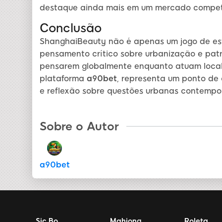
destaque ainda mais em um mercado competi
Conclusão
ShanghaiBeauty não é apenas um jogo de est
pensamento crítico sobre urbanização e patr
pensarem globalmente enquanto atuam localm
plataforma
a90bet
, representa um ponto de 
e reflexão sobre questões urbanas contempo
Sobre o Autor
a90bet
Sic Bo
Mahjong
Roleta