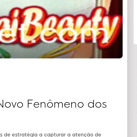
COMPARTILHAR
 Novo Fenômeno dos
s de estratégia a capturar a atenção de