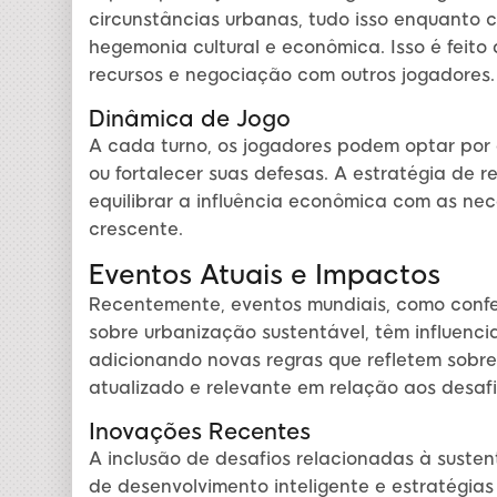
circunstâncias urbanas, tudo isso enquanto 
hegemonia cultural e econômica. Isso é feito
recursos e negociação com outros jogadores.
Dinâmica de Jogo
A cada turno, os jogadores podem optar por ex
ou fortalecer suas defesas. A estratégia de r
equilibrar a influência econômica com as n
crescente.
Eventos Atuais e Impactos
Recentemente, eventos mundiais, como confe
sobre urbanização sustentável, têm influenc
adicionando novas regras que refletem sobr
atualizado e relevante em relação aos desa
Inovações Recentes
A inclusão de desafios relacionadas à suste
de desenvolvimento inteligente e estratégia