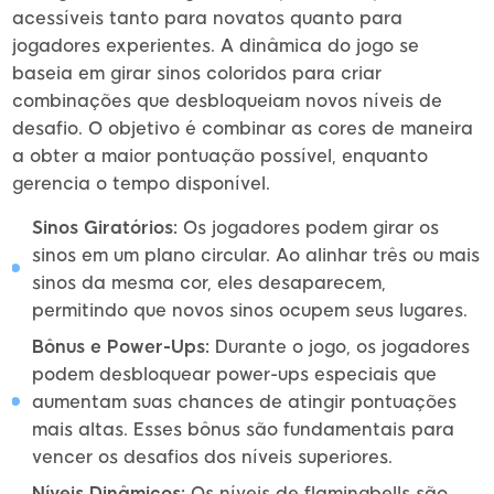
acessíveis tanto para novatos quanto para
jogadores experientes. A dinâmica do jogo se
baseia em girar sinos coloridos para criar
combinações que desbloqueiam novos níveis de
desafio. O objetivo é combinar as cores de maneira
a obter a maior pontuação possível, enquanto
gerencia o tempo disponível.
Sinos Giratórios:
Os jogadores podem girar os
sinos em um plano circular. Ao alinhar três ou mais
sinos da mesma cor, eles desaparecem,
permitindo que novos sinos ocupem seus lugares.
Bônus e Power-Ups:
Durante o jogo, os jogadores
podem desbloquear power-ups especiais que
aumentam suas chances de atingir pontuações
mais altas. Esses bônus são fundamentais para
vencer os desafios dos níveis superiores.
Níveis Dinâmicos:
Os níveis de flamingbells são