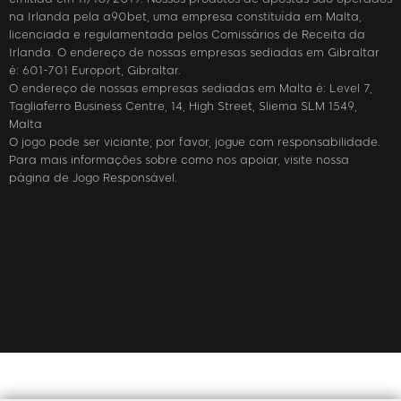
na Irlanda pela a90bet, uma empresa constituída em Malta,
licenciada e regulamentada pelos Comissários de Receita da
Irlanda. O endereço de nossas empresas sediadas em Gibraltar
é: 601-701 Europort, Gibraltar.
O endereço de nossas empresas sediadas em Malta é: Level 7,
Tagliaferro Business Centre, 14, High Street, Sliema SLM 1549,
Malta
O jogo pode ser viciante; por favor, jogue com responsabilidade.
Para mais informações sobre como nos apoiar, visite nossa
página de Jogo Responsável.