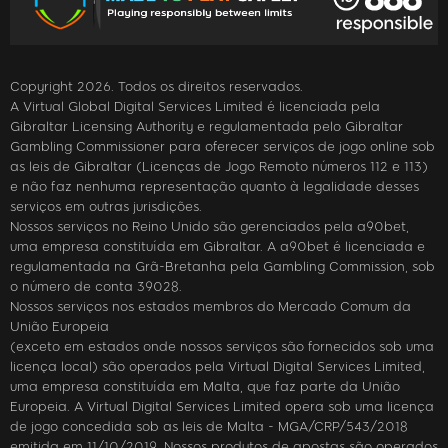
Copyright 2026. Todos os direitos reservados.
A Virtual Global Digital Services Limited é licenciada pela
Gibraltar Licensing Authority e regulamentada pelo Gibraltar
Gambling Commissioner para oferecer serviços de jogo online sob
as leis de Gibraltar (Licenças de Jogo Remoto números 112 e 113)
e não faz nenhuma representação quanto à legalidade desses
serviços em outras jurisdições.
Nossos serviços no Reino Unido são gerenciados pela a90bet,
uma empresa constituída em Gibraltar. A a90bet é licenciada e
regulamentada na Grã-Bretanha pela Gambling Commission, sob
o número de conta 39028.
Nossos serviços nos estados membros do Mercado Comum da
União Europeia
(exceto em estados onde nossos serviços são fornecidos sob uma
licença local) são operados pela Virtual Digital Services Limited,
uma empresa constituída em Malta, que faz parte da União
Europeia. A Virtual Digital Services Limited opera sob uma licença
de jogo concedida sob as leis de Malta - MGA/CRP/543/2018
emitida em 11/10/2019. Nossos produtos de apostas são operados