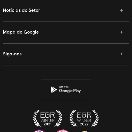
Notícias do Setor
Mapa do Google
Siga-nos
Facebook
Twitter
YouTube
Instagram
Discord
Twitch
Reddit