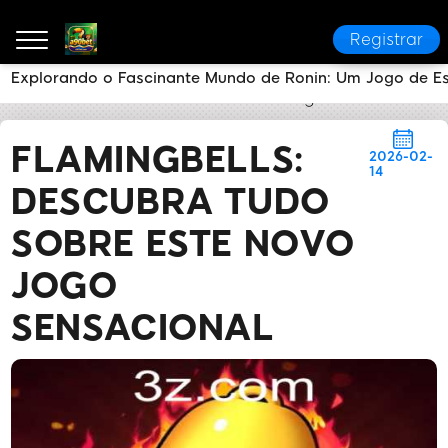
Registrar
Explorando o Fascinante Mundo de Ronin: Um Jogo de Es
a90bet
Notícias do Setor
Flamingbells: Descubra
FLAMINGBELLS:
2026-02-
14
DESCUBRA TUDO
SOBRE ESTE NOVO
JOGO
SENSACIONAL