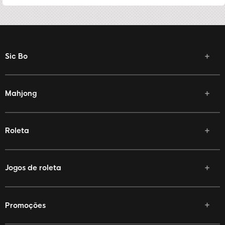
Sic Bo
Mahjong
Roleta
Jogos de roleta
Promoções